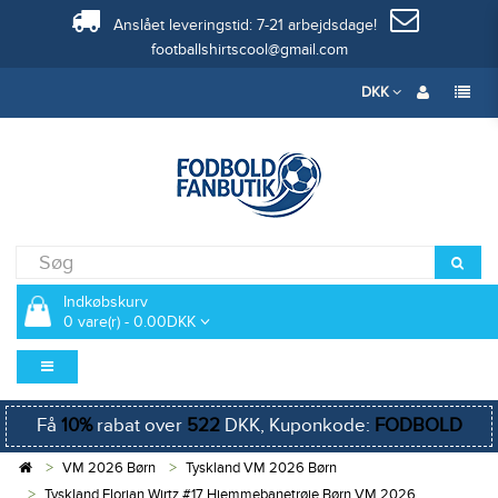
Anslået leveringstid: 7-21 arbejdsdage!
footballshirtscool@gmail.com
DKK
Indkøbskurv
0 vare(r) - 0.00DKK
Få
10%
rabat over
522
DKK, Kuponkode:
FODBOLD
VM 2026 Børn
Tyskland VM 2026 Børn
Tyskland Florian Wirtz #17 Hjemmebanetrøje Børn VM 2026