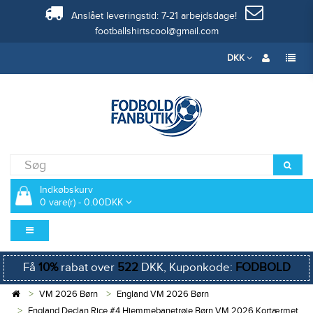
Anslået leveringstid: 7-21 arbejdsdage!
footballshirtscool@gmail.com
DKK
Indkøbskurv
0 vare(r) - 0.00DKK
Få
10%
rabat over
522
DKK, Kuponkode:
FODBOLD
VM 2026 Børn
England VM 2026 Børn
England Declan Rice #4 Hjemmebanetrøje Børn VM 2026 Kortærmet