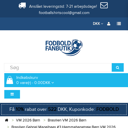
Anslået leveringstid: 7-21 arbejdsdage!
footballshirtscool@gmail.com
DKK
Indkøbskurv
0 vare(r) - 0.00DKK
Få
10%
rabat over
522
DKK, Kuponkode:
FODBOLD
VM 2026 Børn
Brasilien VM 2026 Børn
Brasilien Gabriel Magalhaes #3 Hjemmebanetrøje Børn VM 2026