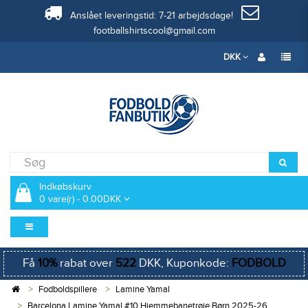
Anslået leveringstid: 7-21 arbejdsdage!
footballshirtscool@gmail.com
DKK
Indkøbskurv
0 vare(r) - 0.00DKK
Få
10%
rabat over
522
DKK, Kuponkode:
FODBOLD
Fodboldspillere
Lamine Yamal
Barcelona Lamine Yamal #10 Hjemmebanetrøje Børn 2025-26